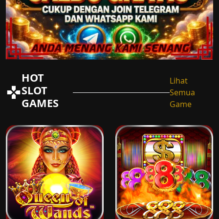
HOT
Lihat
SLOT
Semua
GAMES
Game