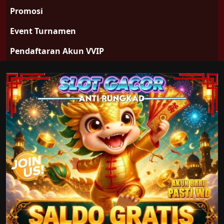
Promosi
Event Turnamen
Pendaftaran Akun VVIP