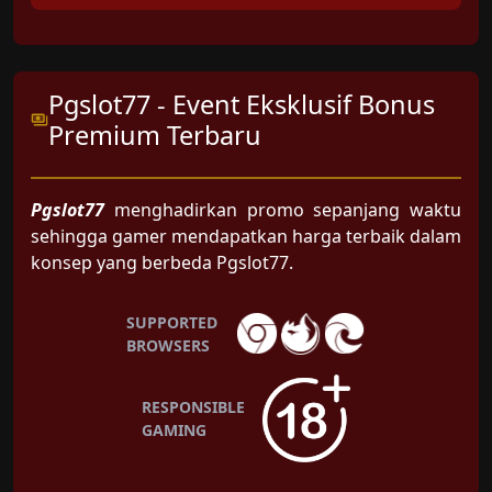
Pgslot77 - Event Eksklusif Bonus
Premium Terbaru
Pgslot77
menghadirkan promo sepanjang waktu
sehingga gamer mendapatkan harga terbaik dalam
konsep yang berbeda Pgslot77.
SUPPORTED
BROWSERS
RESPONSIBLE
GAMING