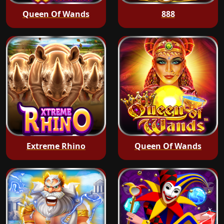
Queen Of Wands
888
Extreme Rhino
Queen Of Wands