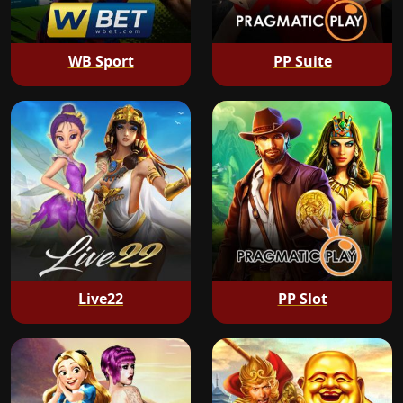
WB Sport
PP Suite
Live22
PP Slot