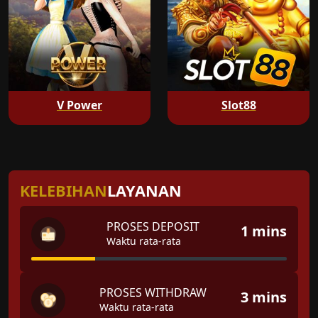
V Power
Slot88
KELEBIHAN
LAYANAN
PROSES DEPOSIT
1 mins
Waktu rata-rata
PROSES WITHDRAW
3 mins
Waktu rata-rata