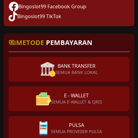
Bingoslot99 Facebook Group
Bingoslot99 TikTok
METODE
PEMBAYARAN
BANK TRANSFER
SEMUA BANK LOKAL
E - WALLET
SEMUA E-WALLET & QRIS
PULSA
SEMUA PROVIDER PULSA