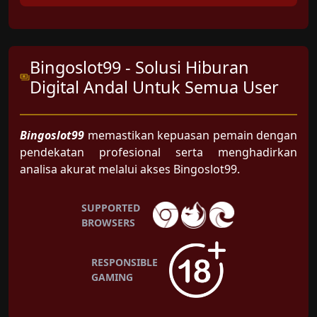
Bingoslot99 - Solusi Hiburan
Digital Andal Untuk Semua User
Bingoslot99
memastikan kepuasan pemain dengan
pendekatan profesional serta menghadirkan
analisa akurat melalui akses Bingoslot99.
SUPPORTED
BROWSERS
RESPONSIBLE
GAMING