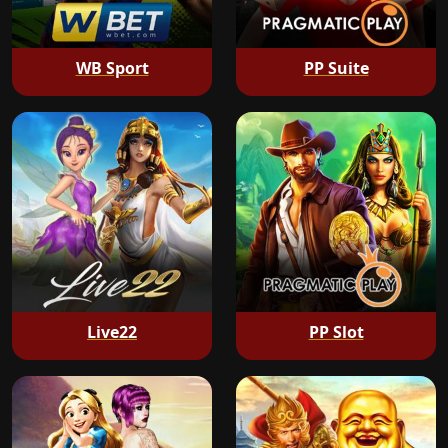
WB Sport
PP Suite
Live22
PP Slot