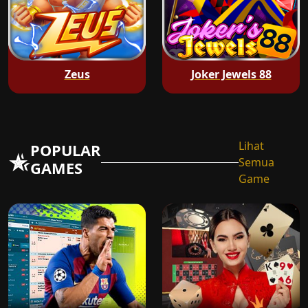
Zeus
Joker Jewels 88
Lihat
POPULAR
Semua
GAMES
Game