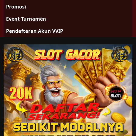
Promosi
Event Turnamen
Pendaftaran Akun VVIP